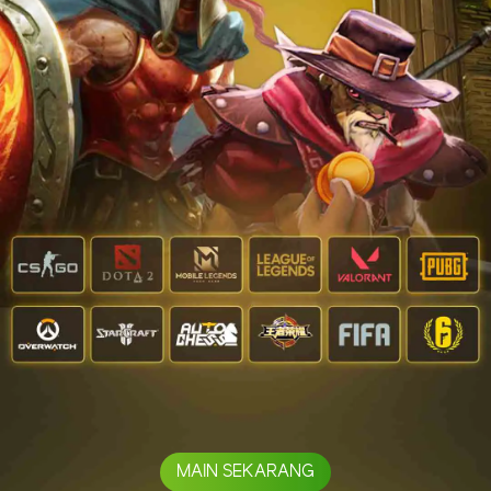
MAIN SEKARANG